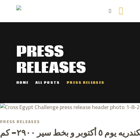
PRESS
RELEASES
HOME
ALL POSTS
PRESS RELEASES
PRESS RELEASES
بداية رالى “تحدى عبور مصر ٢٠٢٣” من الإسكندريه يوم ٥ أكتوبر و بخط سير ٢٩٠٠- كم